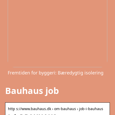
Fremtiden for byggeri: Bæredygtig isolering
Bauhaus job
http s://www.bauhaus.dk › om-bauhaus › job-i-bauhaus