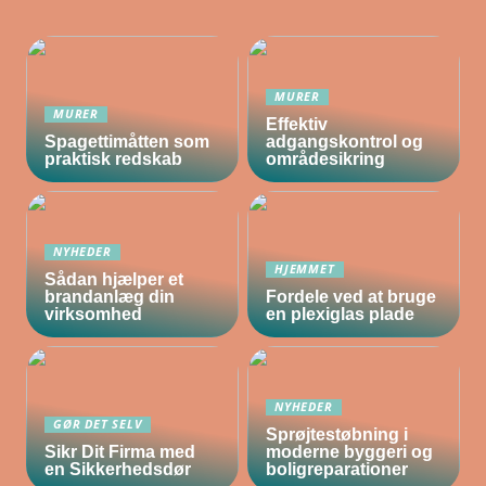
MURER
MURER
Effektiv
Spagettimåtten som
adgangskontrol og
praktisk redskab
områdesikring
NYHEDER
HJEMMET
Sådan hjælper et
brandanlæg din
Fordele ved at bruge
virksomhed
en plexiglas plade
NYHEDER
GØR DET SELV
Sprøjtestøbning i
Sikr Dit Firma med
moderne byggeri og
en Sikkerhedsdør
boligreparationer