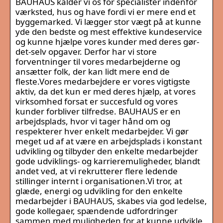
BAUHAUS kalder vi os for specialister indenfor
værksted, hus og have fordi vi er mere end et
byggemarked. Vi lægger stor vægt på at kunne
yde den bedste og mest effektive kundeservice
og kunne hjælpe vores kunder med deres gør-
det-selv opgaver. Derfor har vi store
forventninger til vores medarbejderne og
ansætter folk, der kan lidt mere end de
fleste.Vores medarbejdere er vores vigtigste
aktiv, da det kun er med deres hjælp, at vores
virksomhed forsat er succesfuld og vores
kunder forbliver tilfredse. BAUHAUS er en
arbejdsplads, hvor vi tager hånd om og
respekterer hver enkelt medarbejder. Vi gør
meget ud af at være en arbejdsplads i konstant
udvikling og tilbyder den enkelte medarbejder
gode udviklings- og karrieremuligheder, blandt
andet ved, at vi rekrutterer flere ledende
stillinger internt i organisationen.Vi tror, at
glæde, energi og udvikling for den enkelte
medarbejder i BAUHAUS, skabes via god ledelse,
gode kollegaer, spændende udfordringer
sammen med muligheden for at kunne udvikle