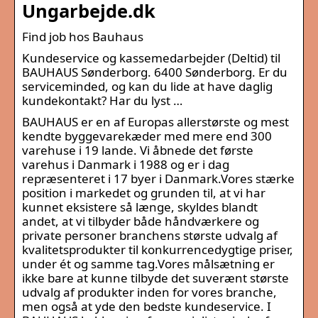
Ungarbejde.dk
Find job hos Bauhaus
Kundeservice og kassemedarbejder (Deltid) til
BAUHAUS Sønderborg. 6400 Sønderborg. Er du
serviceminded, og kan du lide at have daglig
kundekontakt? Har du lyst …
BAUHAUS er en af Europas allerstørste og mest
kendte byggevarekæder med mere end 300
varehuse i 19 lande. Vi åbnede det første
varehus i Danmark i 1988 og er i dag
repræsenteret i 17 byer i Danmark.Vores stærke
position i markedet og grunden til, at vi har
kunnet eksistere så længe, skyldes blandt
andet, at vi tilbyder både håndværkere og
private personer branchens største udvalg af
kvalitetsprodukter til konkurrencedygtige priser,
under ét og samme tag.Vores målsætning er
ikke bare at kunne tilbyde det suverænt største
udvalg af produkter inden for vores branche,
men også at yde den bedste kundeservice. I