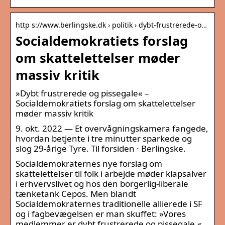
http s://www.berlingske.dk › politik › dybt-frustrerede-o…
Socialdemokratiets forslag
om skattelettelser møder
massiv kritik
»Dybt frustrerede og pissegale« –
Socialdemokratiets forslag om skattelettelser
møder massiv kritik
9. okt. 2022 — Et overvågningskamera fangede,
hvordan betjente i tre minutter sparkede og
slog 29-årige Tyre. Til forsiden · Berlingske.
Socialdemokraternes nye forslag om
skattelettelser til folk i arbejde møder klapsalver
i erhvervslivet og hos den borgerlig-liberale
tænketank Cepos. Men blandt
Socialdemokraternes traditionelle allierede i SF
og i fagbevægelsen er man skuffet: »Vores
medlemmer er dybt frustrerede og pissegale,«