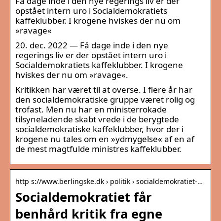
Få dage inde i den nye regerings liv er der
opstået intern uro i Socialdemokratiets
kaffeklubber. I krogene hviskes der nu om
»ravage«
20. dec. 2022 — Få dage inde i den nye
regerings liv er der opstået intern uro i
Socialdemokratiets kaffeklubber. I krogene
hviskes der nu om »ravage«.
Kritikken har været til at overse. I flere år har
den socialdemokratiske gruppe været rolig og
trofast. Men nu har en ministerrokade
tilsyneladende skabt vrede i de berygtede
socialdemokratiske kaffeklubber, hvor der i
krogene nu tales om en »ydmygelse« af en af
de mest magtfulde ministres kaffeklubber.
http s://www.berlingske.dk › politik › socialdemokratiet-…
Socialdemokratiet får
benhård kritik fra egne