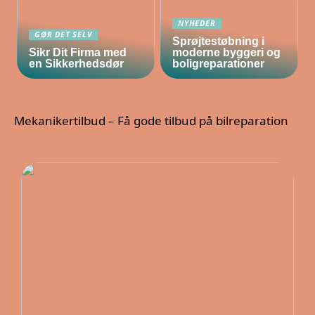
NYHEDER
GØR DET SELV
Sprøjtestøbning i
Sikr Dit Firma med
moderne byggeri og
en Sikkerhedsdør
boligreparationer
Mekanikertilbud – Få gode tilbud på bilreparation