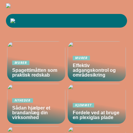
MURER
MURER
Effektiv
Spagettimåtten som
adgangskontrol og
praktisk redskab
områdesikring
NYHEDER
HJEMMET
Sådan hjælper et
brandanlæg din
Fordele ved at bruge
virksomhed
en plexiglas plade