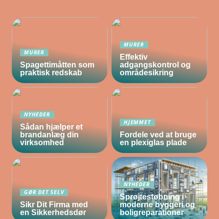
MURER
MURER
Effektiv
Spagettimåtten som
adgangskontrol og
praktisk redskab
områdesikring
NYHEDER
HJEMMET
Sådan hjælper et
brandanlæg din
Fordele ved at bruge
virksomhed
en plexiglas plade
NYHEDER
GØR DET SELV
Sprøjtestøbning i
Sikr Dit Firma med
moderne byggeri og
en Sikkerhedsdør
boligreparationer