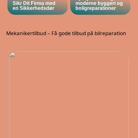
Sikr Dit Firma med
moderne byggeri og
en Sikkerhedsdør
boligreparationer
Mekanikertilbud – Få gode tilbud på bilreparation