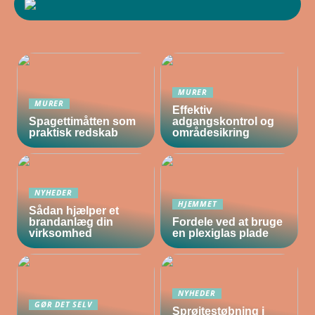
MURER
MURER
Effektiv
Spagettimåtten som
adgangskontrol og
praktisk redskab
områdesikring
NYHEDER
HJEMMET
Sådan hjælper et
brandanlæg din
Fordele ved at bruge
virksomhed
en plexiglas plade
NYHEDER
GØR DET SELV
Sprøjtestøbning i