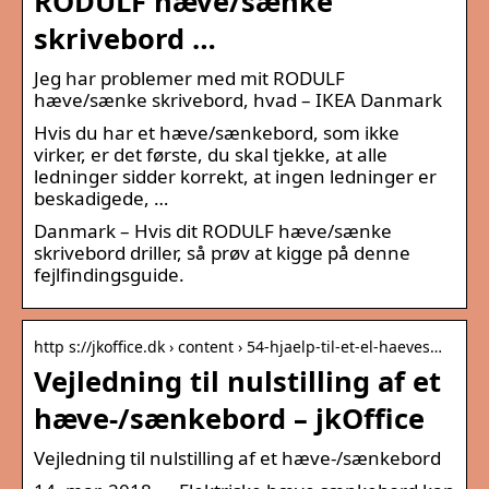
RODULF hæve/sænke
skrivebord …
Jeg har problemer med mit RODULF
hæve/sænke skrivebord, hvad – IKEA Danmark
Hvis du har et hæve/sænkebord, som ikke
virker, er det første, du skal tjekke, at alle
ledninger sidder korrekt, at ingen ledninger er
beskadigede, …
Danmark – Hvis dit RODULF hæve/sænke
skrivebord driller, så prøv at kigge på denne
fejlfindingsguide.
http s://jkoffice.dk › content › 54-hjaelp-til-et-el-haeves…
Vejledning til nulstilling af et
hæve-/sænkebord – jkOffice
Vejledning til nulstilling af et hæve-/sænkebord