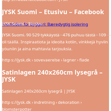
JYSK Suomi – Etusivu – Facebook
JYSK Suomi – Etusivu
Fremtiden for byggeri: Bæredygtig isolering
JYSK Suomi. 90 529 tykkäystä · 476 puhuu tästä · 109
oli täällä. Inspiraatiota ja ideoita kotiin, vinkkejä hyviin
yöuniin ja aina mahtavia tarjouksia.
http s://jysk.dk › sovevaerelse › lagner › flade
Satinlagen 240x260cm lysegrå –
JYSK
Satinlagen 240x260cm lysegrå | JYSK
http s://jysk.dk › indretning › dekoration ›
blomsterpotter