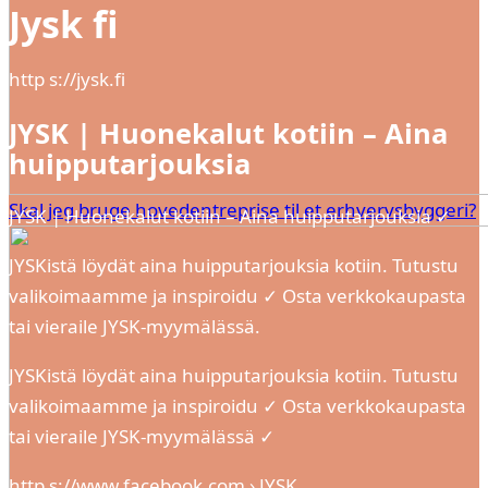
Jysk fi
http s://jysk.fi
JYSK | Huonekalut kotiin – Aina
huipputarjouksia
Skal jeg bruge hovedentreprise til et erhvervsbyggeri?
JYSK | Huonekalut kotiin – Aina huipputarjouksia ✓
JYSKistä löydät aina huipputarjouksia kotiin. Tutustu
valikoimaamme ja inspiroidu ✓ Osta verkkokaupasta
tai vieraile JYSK-myymälässä.
JYSKistä löydät aina huipputarjouksia kotiin. Tutustu
valikoimaamme ja inspiroidu ✓ Osta verkkokaupasta
tai vieraile JYSK-myymälässä ✓
http s://www.facebook.com › JYSK