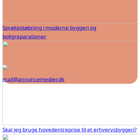
Sprøjtestøbning i moderne byggeri og
boligreparationer
mail@annoncemedier.dk
Skal jeg bruge hovedentreprise til et erhvervsbyggeri?