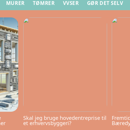
MURER
TØMRER
VVSER
GØR DET SELV
e
Skal jeg bruge hovedentreprise til
Fremtid
ner
et erhvervsbyggeri?
Bæredyg