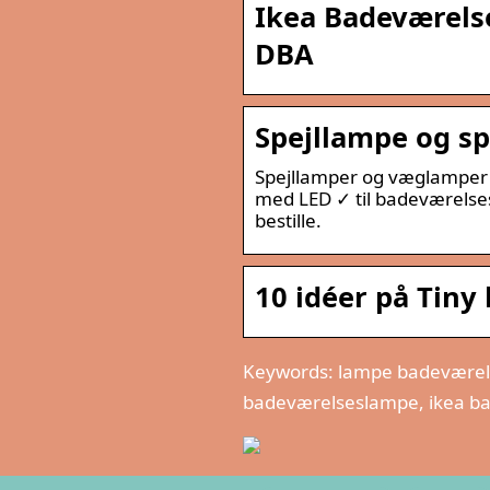
Ikea Badeværelse
DBA
Spejllampe og s
Spejllamper og væglamper 
med LED ✓ til badeværelses
bestille.
10 idéer på Tiny
Keywords: lampe badeværels
badeværelseslampe, ikea b