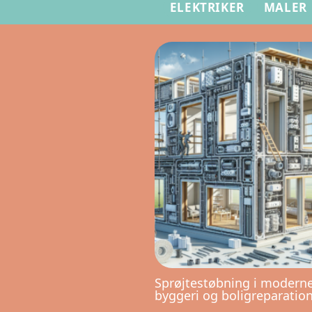
ELEKTRIKER
MALER
Sprøjtestøbning i modern
byggeri og boligreparatio