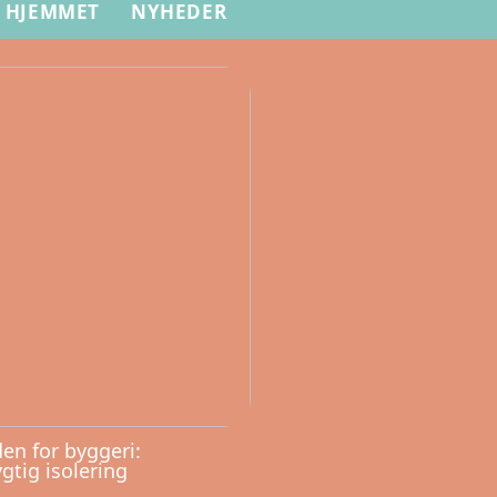
HJEMMET
NYHEDER
en for byggeri:
tig isolering