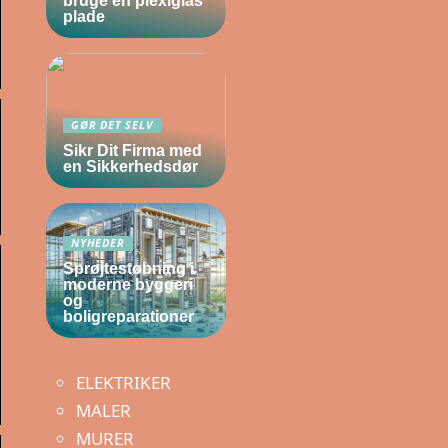
bruge en plexiglas
plade
GØR DET SELV
Sikr Dit Firma med
en Sikkerhedsdør
NYHEDER
Sprøjtestøbning i
moderne byggeri
og
boligreparationer
ELEKTRIKER
MALER
MURER