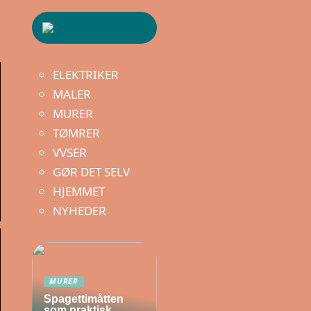
ELEKTRIKER
MALER
MURER
TØMRER
VVSER
GØR DET SELV
HJEMMET
NYHEDER
MURER
Spagettimåtten
som praktisk