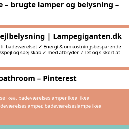
 – brugte lamper og belysning –
pejlbelysning | Lampegiganten.dk
til badeværelset ✓ Energi & omkostningsbesparende
spejl og spejlskab ✓ med afbryder ✓ let og sikkert at
 bathroom – Pinterest
e ikea, badeværelseslamper ikea, ikea
adeværelseslamper, badeværelseslampe ikea