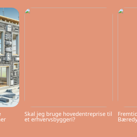
e
Skal jeg bruge hovedentreprise til
Fremtid
ner
et erhvervsbyggeri?
Bæredyg