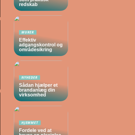
redskab
MURER
Effektiv
adgangskontrol og
områdesikring
NYHEDER
Sådan hjælper et
brandanlæg din
virksomhed
HJEMMET
Fordele ved at