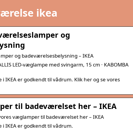
ærelse ikea
værelseslamper og
ysning
mper og badeværelsesbelysning – IKEA
 SVALLIS LED-væglampe med svingarm, 15 cm · KABOMBA
e i IKEA er godkendt til vådrum. Klik her og se vores
er til badeværelset her – IKEA
ores væglamper til badeværelset her – IKEA
e i IKEA er godkendt til vådrum.