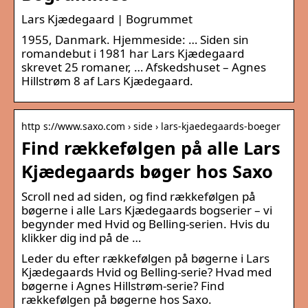
Lars Kjædegaard | Bogrummet
1955, Danmark. Hjemmeside: … Siden sin
romandebut i 1981 har Lars Kjædegaard
skrevet 25 romaner, … Afskedshuset – Agnes
Hillstrøm 8 af Lars Kjædegaard.
http s://www.saxo.com › side › lars-kjaedegaards-boeger
Find rækkefølgen på alle Lars
Kjædegaards bøger hos Saxo
Scroll ned ad siden, og find rækkefølgen på
bøgerne i alle Lars Kjædegaards bogserier – vi
begynder med Hvid og Belling-serien. Hvis du
klikker dig ind på de …
Leder du efter rækkefølgen på bøgerne i Lars
Kjædegaards Hvid og Belling-serie? Hvad med
bøgerne i Agnes Hillstrøm-serie? Find
rækkefølgen på bøgerne hos Saxo.