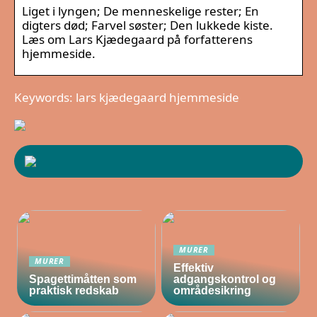
Liget i lyngen; De menneskelige rester; En
digters død; Farvel søster; Den lukkede kiste.
Læs om Lars Kjædegaard på forfatterens
hjemmeside.
Keywords: lars kjædegaard hjemmeside
MURER
MURER
Effektiv
Spagettimåtten som
adgangskontrol og
praktisk redskab
områdesikring