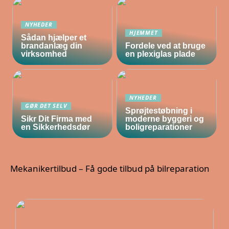
NYHEDER
HJEMMET
Sådan hjælper et
brandanlæg din
Fordele ved at bruge
virksomhed
en plexiglas plade
NYHEDER
GØR DET SELV
Sprøjtestøbning i
Sikr Dit Firma med
moderne byggeri og
en Sikkerhedsdør
boligreparationer
Mekanikertilbud – Få gode tilbud på bilreparation