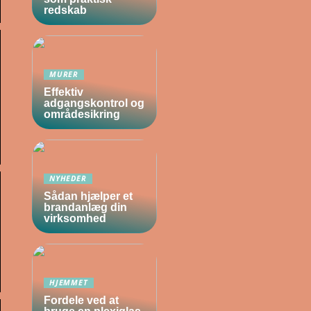
redskab
MURER
Effektiv
adgangskontrol og
områdesikring
NYHEDER
Sådan hjælper et
brandanlæg din
virksomhed
HJEMMET
Fordele ved at