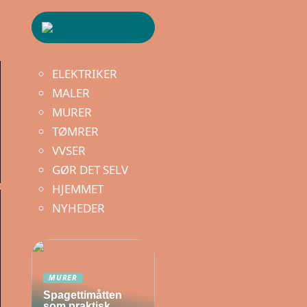
ELEKTRIKER
MALER
MURER
TØMRER
VVSER
GØR DET SELV
HJEMMET
NYHEDER
MURER
Spagettimåtten
som praktisk