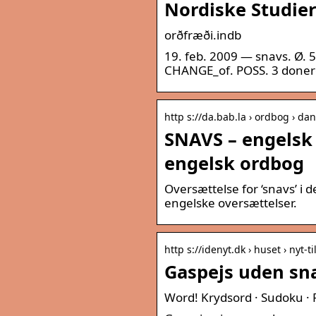
Nordiske Studier 
orðfræði.indb
19. feb. 2009 — snavs. Ø. 5
CHANGE_of. POSS. 3 donere
http s://da.bab.la › ordbog › da
SNAVS – engelsk 
engelsk ordbog
Oversættelse for ‘snavs’ i
engelske oversættelser.
http s://idenyt.dk › huset › nyt-t
Gaspejs uden sna
Word! Krydsord · Sudoku · Fi