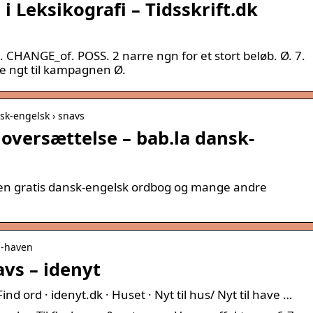
i Leksikografi – Tidsskrift.dk
. CHANGE_of. POSS. 2 narre ngn for et stort beløb. Ø. 7.
 ngt til kampagnen Ø.
nsk-engelsk › snavs
oversættelse – bab.la dansk-
 den gratis dansk-engelsk ordbog og mange andre
il-haven
vs – idenyt
nd ord · idenyt.dk · Huset · Nyt til hus/ Nyt til have …