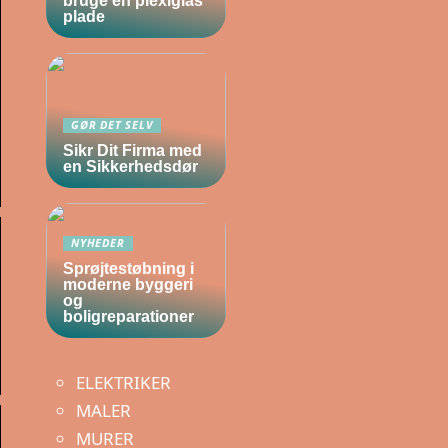
bruge en plexiglas
plade
GØR DET SELV
Sikr Dit Firma med
en Sikkerhedsdør
NYHEDER
Sprøjtestøbning i
moderne byggeri
og
boligreparationer
ELEKTRIKER
MALER
MURER