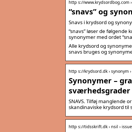
http s://www.krydsordbog.com › 
“snavs” og syno
Snavs i krydsord og synon
“snavs” løser de følgende
synonymer med ordet “snav
Alle krydsord og synonymer
snavs bruges og synonymer
http s://krydsord.dk › synonym ›
Synonymer – gra
sværhedsgrader
SNAVS. Tilføj manglende ord
skandinaviske krydsord til
http s://tidsskrift.dk › nsil › iss