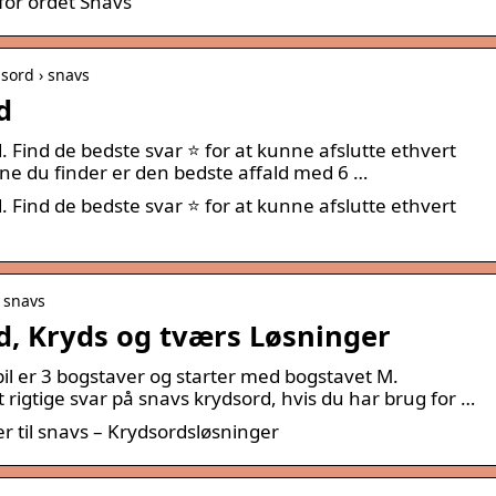
for ordet Snavs
dsord › snavs
d
. Find de bedste svar ⭐ for at kunne afslutte ethvert
ene du finder er den bedste affald med 6 …
. Find de bedste svar ⭐ for at kunne afslutte ethvert
 snavs
d, Kryds og tværs Løsninger
il er 3 bogstaver og starter med bogstavet M.
igtige svar på snavs krydsord, hvis du har brug for …
r til snavs – Krydsordsløsninger