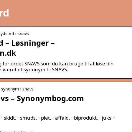
rd
rydsord › snavs
 – Løsninger –
n.dk
g for ordet SNAVS som du kan bruge til at løse din
te været et synonym til SNAVS.
 synonym › snavs
avs – Synonymbog.com
skidt, · smuds, · plet, · affald, · biprodukt, · juks, ·