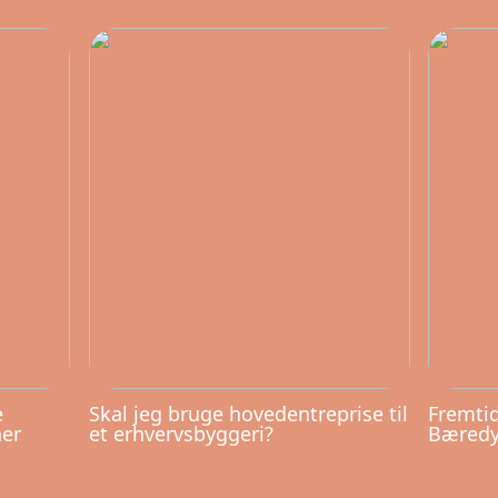
e
Skal jeg bruge hovedentreprise til
Fremtid
ner
et erhvervsbyggeri?
Bæredyg