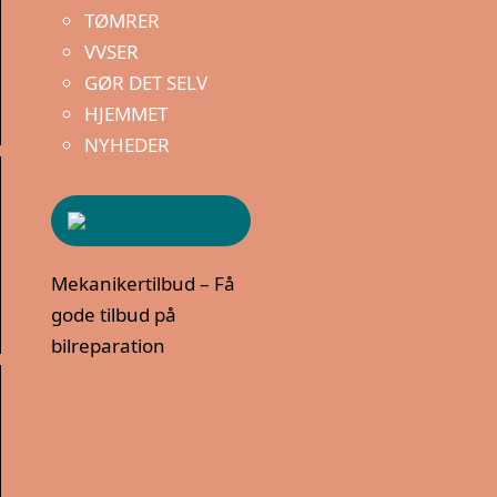
TØMRER
VVSER
GØR DET SELV
HJEMMET
NYHEDER
Mekanikertilbud – Få
gode tilbud på
bilreparation