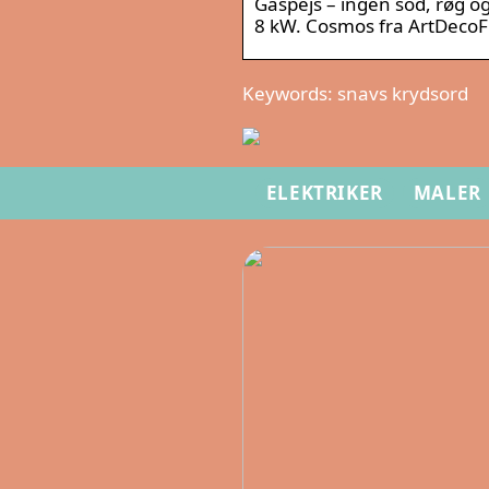
Gaspejs – ingen sod, røg og
8 kW. Cosmos fra ArtDecoFir
Keywords: snavs krydsord
ELEKTRIKER
MALER