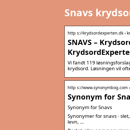
Snavs krydso
http s://krydsordexperten.dk › k
SNAVS – Krydsord
KrydsordExperte
Vi fandt 119 løsningsforsla
krydsord. Løsningen vil of
http s://www.synonymbog.com ›
Synonym for Sn
Synonym for Snavs
Synonymer for snavs · slet, · 
levn, …