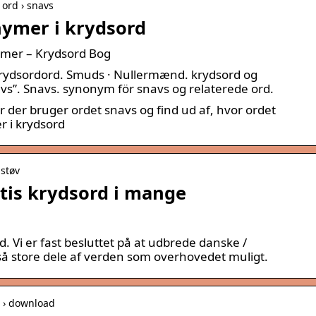
ord › snavs
nymer i krydsord
ymer – Krydsord Bog
 krydsordord. Smuds · Nullermænd. krydsord og
s”. Snavs. synonym för snavs og relaterede ord.
 der bruger ordet snavs og find ud af, hvor ordet
 i krydsord
 støv
tis krydsord i mange
. Vi er fast besluttet på at udbrede danske /
 så store dele af verden som overhovedet muligt.
ue › download