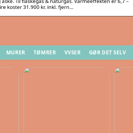
 aske. Til flaskegas & naturgas. Varmeeffekten er 6,7 –
e koster 31.900 kr. inkl. fjern­…
MURER
TØMRER
VVSER
GØR DET SELV