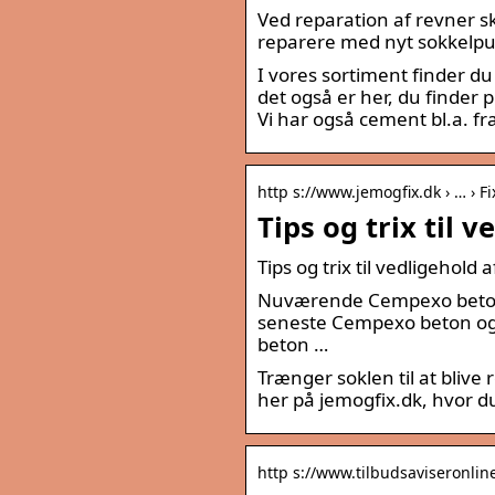
Ved reparation af revner sk
reparere med nyt sokkelpud
I vores sortiment finder d
det også er her, du finder
Vi har også cement bl.a. fr
http s://www.jemogfix.dk › … › Fix
Tips og trix til 
Tips og trix til vedligehold 
Nuværende Cempexo beton og
seneste Cempexo beton og 
beton …
Trænger soklen til at blive
her på jemogfix.dk, hvor du 
http s://www.tilbudsaviseronline