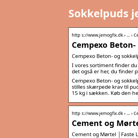
Sokkelpuds j
http s://www.jemogfix.dk › … › 
Cempexo Beton- 
Cempexo Beton- og sokkelp
I vores sortiment finder d
det også er her, du finder
Cempexo Beton- og sokkelp
stilles skærpede krav til p
15 kg i sækken. Køb den her 
http s://www.jemogfix.dk › … › 
Cement og Mørtel
Cement og Mørtel │Faste La