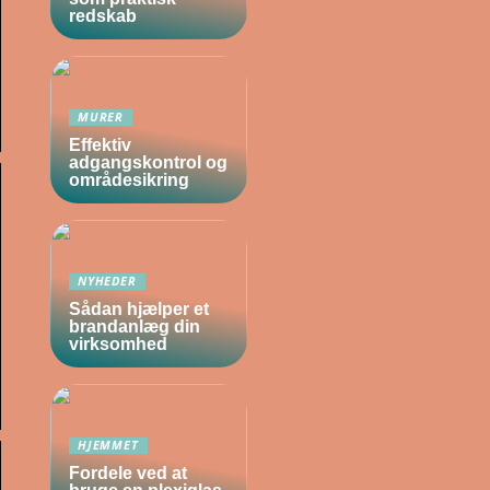
redskab
MURER
Effektiv
adgangskontrol og
områdesikring
NYHEDER
Sådan hjælper et
brandanlæg din
virksomhed
HJEMMET
Fordele ved at