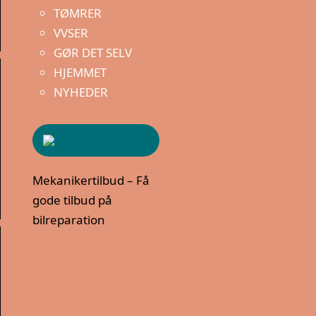
TØMRER
VVSER
GØR DET SELV
HJEMMET
NYHEDER
Mekanikertilbud – Få
gode tilbud på
bilreparation