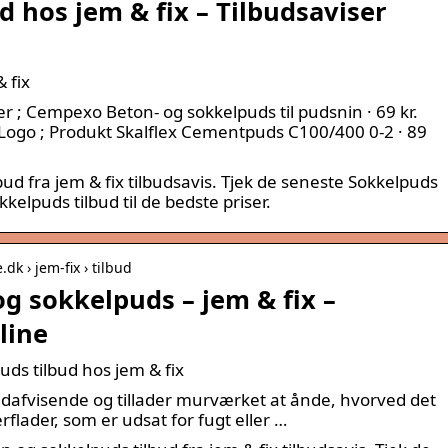
d hos jem & fix – Tilbudsaviser
 fix
 ; Cempexo Beton- og sokkelpuds til pudsnin · 69 kr.
x Logo ; Produkt Skalflex Cementpuds C100/400 0-2 · 89
d fra jem & fix tilbudsavis. Tjek de seneste Sokkelpuds
kkelpuds tilbud til de bedste priser.
dk › jem-fix › tilbud
g sokkelpuds – jem & fix –
line
ds tilbud hos jem & fix
dafvisende og tillader murværket at ånde, hvorved det
rflader, som er udsat for fugt eller …