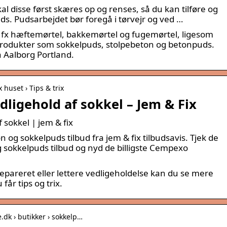
al disse først skæres op og renses, så du kan tilføre og
s. Pudsarbejdet bør foregå i tørvejr og ved …
u fx hæftemørtel, bakkemørtel og fugemørtel, ligesom
 produkter som sokkelpuds, stolpebeton og betonpuds.
a Aalborg Portland.
 huset › Tips & trix
vedligehold af sokkel – Jem & Fix
af sokkel | jem & fix
 sokkelpuds tilbud fra jem & fix tilbudsavis. Tjek de
sokkelpuds tilbud og nyd de billigste Cempexo
 repareret eller lettere vedligeholdelse kan du se mere
får tips og trix.
.dk › butikker › sokkelp…