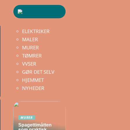
ELEKTRIKER
MALER
MURER
TØMRER
VVSER
GØR DET SELV
HJEMMET
NYHEDER
MURER
Spagettimåtten
som praktisk