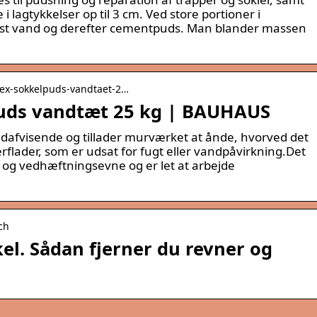
lagtykkelser op til 3 cm. Ved store portioner i
ørst vand og derefter cementpuds. Man blander massen
flex-sokkelpuds-vandtaet-2…
puds vandtæt 25 kg | BAUHAUS
dafvisende og tillader murværket at ånde, hvorved det
erflader, som er udsat for fugt eller vandpåvirkning.Det
 og vedhæftningsevne og er let at arbejde
ch
el. Sådan fjerner du revner og