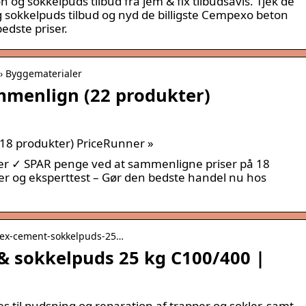
 sokkelpuds tilbud fra jem & fix tilbudsavis. Tjek de
sokkelpuds tilbud og nyd de billigste Cempexo beton
bedste priser.
 › Byggematerialer
mmenlign (22 produkter)
18 produkter) PriceRunner »
r ✓ SPAR penge ved at sammenligne priser på 18
r og eksperttest – Gør den bedste handel nu hos
flex-cement-sokkelpuds-25…
& sokkelpuds 25 kg C100/400 |
 til pudsning og reparation af trapper og sokler, samt