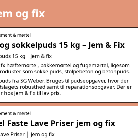
em og fix
Cement & mørtel
og sokkelpuds 15 kg – Jem & Fix
uds 15 kg | jem & fix
u fx hæftemørtel, bakkemørtel og fugemørtel, ligesom
 produkter som sokkelpuds, stolpebeton og betonpuds.
uds fra SG Weber. Bruges til pudseopgaver, hvor der
udslagets robusthed samt til reparationsopgaver. Der er
hos jem & fix til lav pris.
Cement & mørtel
 Faste Lave Priser jem og fix
ve Priser │ jem og fix