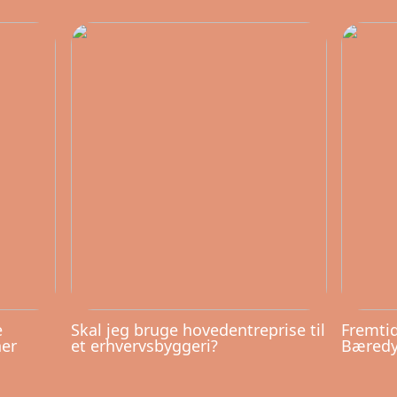
e
Skal jeg bruge hovedentreprise til
Fremtid
ner
et erhvervsbyggeri?
Bæredyg