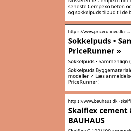
Nuværende Cempexo beton og
seneste Cempexo beton og 
og sokkelpuds tilbud til de 
http s://www.pricerunner.dk › …
Sokkelpuds • Sa
PriceRunner »
Sokkelpuds • Sammenlign (
Sokkelpuds Byggemateriale
modeller ✓ Læs anmeldelse
PriceRunner!
http s://www.bauhaus.dk › skal
Skalflex cement 
BAUHAUS
Skalflex C 100/400 anvendes