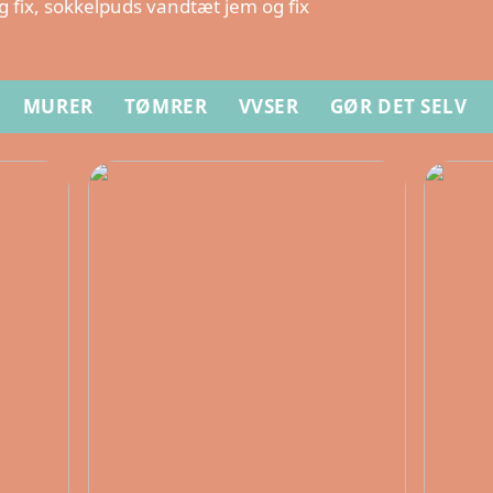
 fix, sokkelpuds vandtæt jem og fix
MURER
TØMRER
VVSER
GØR DET SELV