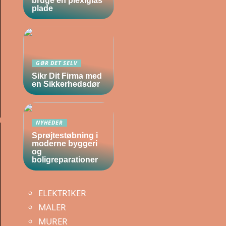
bruge en plexiglas
plade
GØR DET SELV
Sikr Dit Firma med
en Sikkerhedsdør
NYHEDER
Sprøjtestøbning i
moderne byggeri
og
boligreparationer
ELEKTRIKER
MALER
MURER