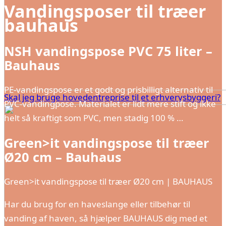
Vandingsposer til træer
bauhaus
NSH vandingspose PVC 75 liter –
Bauhaus
PE-vandingspose er et godt og prisbilligt alternativ til
Skal jeg bruge hovedentreprise til et erhvervsbyggeri?
PVC-vandingpose. Materialet er lidt mere stift og ikke
helt så kraftigt som PVC, men stadig 100 % …
Green>it vandingspose til træer
Ø20 cm – Bauhaus
Green>it vandingspose til træer Ø20 cm | BAUHAUS
Har du brug for en haveslange eller tilbehør til
vanding af haven, så hjælper BAUHAUS dig med et