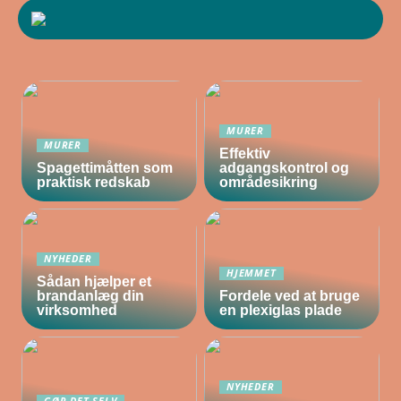
MURER
MURER
Effektiv
Spagettimåtten som
adgangskontrol og
praktisk redskab
områdesikring
NYHEDER
HJEMMET
Sådan hjælper et
brandanlæg din
Fordele ved at bruge
virksomhed
en plexiglas plade
NYHEDER
GØR DET SELV