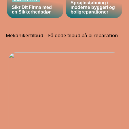
Sprøjtestøbning i
Sikr Dit Firma med
moderne byggeri og
en Sikkerhedsdør
boligreparationer
Mekanikertilbud – Få gode tilbud på bilreparation