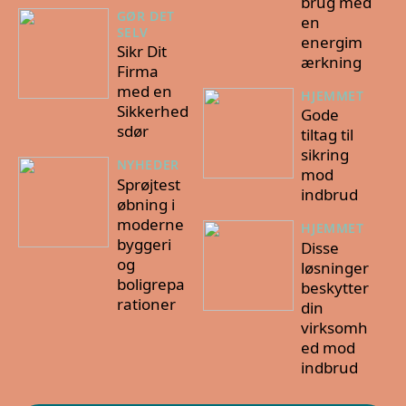
brug med
GØR DET
en
SELV
energim
Sikr Dit
ærkning
Firma
med en
HJEMMET
Sikkerhed
Gode
sdør
tiltag til
sikring
NYHEDER
mod
Sprøjtest
indbrud
øbning i
moderne
HJEMMET
byggeri
Disse
og
løsninger
boligrepa
beskytter
rationer
din
virksomh
ed mod
indbrud