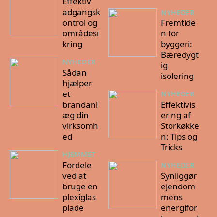
Effektiv
adgangsk
NYHEDER
ontrol og
Fremtide
områdesi
n for
kring
byggeri:
Bæredygt
NYHEDER
ig
Sådan
isolering
hjælper
et
NYHEDER
brandanl
Effektivis
æg din
ering af
virksomh
Storkøkke
ed
n: Tips og
Tricks
HJEMMET
Fordele
NYHEDER
ved at
Synliggør
bruge en
ejendom
plexiglas
mens
plade
energifor