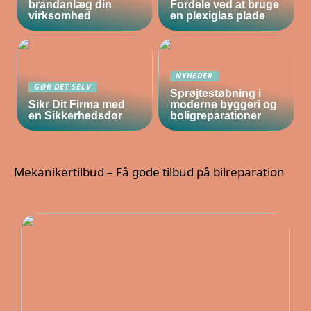
brandanlæg din
Fordele ved at bruge
virksomhed
en plexiglas plade
NYHEDER
GØR DET SELV
Sprøjtestøbning i
Sikr Dit Firma med
moderne byggeri og
en Sikkerhedsdør
boligreparationer
Mekanikertilbud – Få gode tilbud på bilreparation