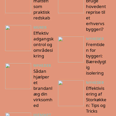
måtten
bruge
som
hovedent
praktisk
reprise til
redskab
et
erhvervs
MURER
byggeri?
Effektiv
adgangsk
NYHEDER
ontrol og
Fremtide
områdesi
n for
kring
byggeri:
Bæredygt
NYHEDER
ig
Sådan
isolering
hjælper
et
NYHEDER
brandanl
Effektivis
æg din
ering af
virksomh
Storkøkke
ed
n: Tips og
Tricks
HJEMMET