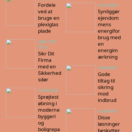
Fordele
NYHEDER
ved at
Synliggør
bruge en
ejendom
plexiglas
mens
plade
energifor
brug med
GØR DET
en
SELV
energim
Sikr Dit
ærkning
Firma
med en
HJEMMET
Sikkerhed
Gode
sdør
tiltag til
sikring
NYHEDER
mod
Sprøjtest
indbrud
øbning i
moderne
HJEMMET
byggeri
Disse
og
løsninger
boligrepa
beskytter