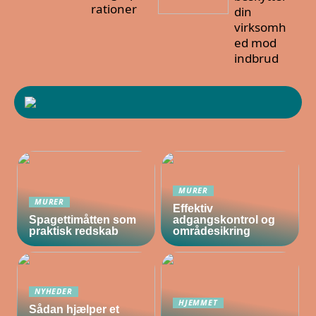
rationer
din
virksomh
ed mod
indbrud
MURER
MURER
Effektiv
Spagettimåtten som
adgangskontrol og
praktisk redskab
områdesikring
NYHEDER
HJEMMET
Sådan hjælper et