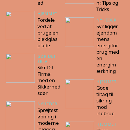
ed
n: Tips og
Tricks
HJEMMET
Fordele
NYHEDER
ved at
Synliggør
bruge en
ejendom
plexiglas
mens
plade
energifor
brug med
GØR DET
en
SELV
energim
Sikr Dit
ærkning
Firma
med en
HJEMMET
Sikkerhed
Gode
sdør
tiltag til
sikring
NYHEDER
mod
Sprøjtest
indbrud
øbning i
moderne
HJEMMET
byggeri