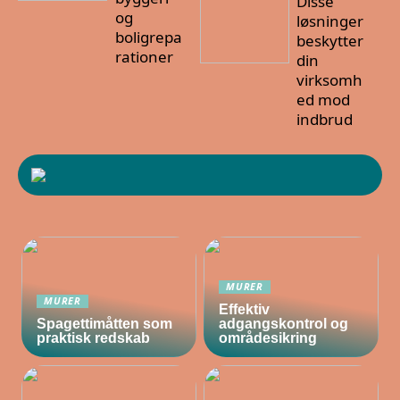
Disse
og
løsninger
boligrepa
beskytter
rationer
din
virksomh
ed mod
indbrud
MURER
MURER
Effektiv
Spagettimåtten som
adgangskontrol og
praktisk redskab
områdesikring