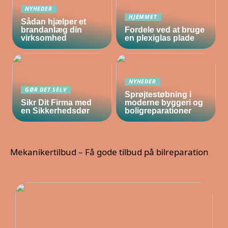
NYHEDER
HJEMMET
Sådan hjælper et
brandanlæg din
Fordele ved at bruge
virksomhed
en plexiglas plade
NYHEDER
GØR DET SELV
Sprøjtestøbning i
Sikr Dit Firma med
moderne byggeri og
en Sikkerhedsdør
boligreparationer
Mekanikertilbud – Få gode tilbud på bilreparation