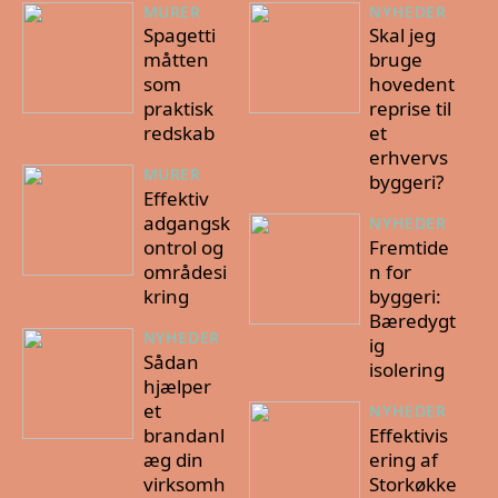
MURER
NYHEDER
Spagetti
Skal jeg
måtten
bruge
som
hovedent
praktisk
reprise til
redskab
et
erhvervs
MURER
byggeri?
Effektiv
adgangsk
NYHEDER
ontrol og
Fremtide
områdesi
n for
kring
byggeri:
Bæredygt
NYHEDER
ig
Sådan
isolering
hjælper
et
NYHEDER
brandanl
Effektivis
æg din
ering af
virksomh
Storkøkke